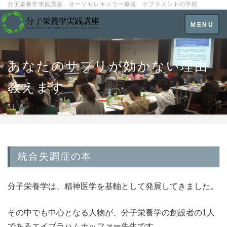
分子栄養学実践講座 オーソモレキュラー療法 サプリメントの学校
Toggle
MENU
navigatio
あなたのサプリが効かない理由
教えます
統合失調症の本
分子栄養学は、精神医学を基軸として発展してきました。
その中でも中心となる人物が、分子栄養学の創設者の1人
であるエイブラハムホッファー先生です。