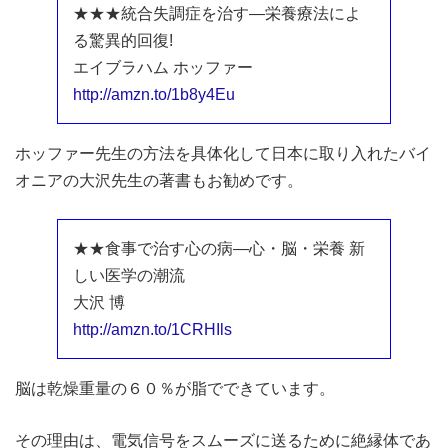
★★★統合失調症を治す―栄養療法によ
る驚異的回復!
エイブラハム ホッファー
http://amzn.to/1b8y4Eu
ホッファー先生の方法を具体化して日本に取り入れたバイ
オニアの大沢先生の著書もお勧めです。
★★食事で治す心の病―心・脳・栄養 新
しい医学の潮流
大沢 博
http://amzn.to/1CRHIls
脳は乾燥重量の６０％が脂でできています。
その理由は、電気信号をスムーズに送るために絶縁体であ