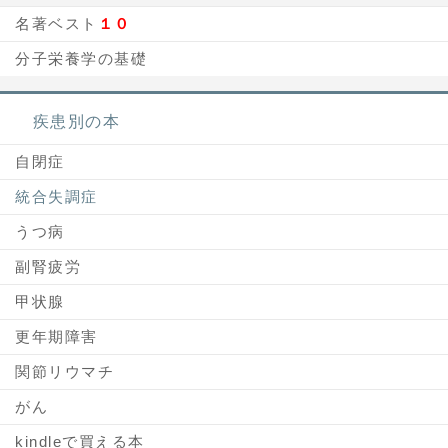
名著ベスト
１０
分子栄養学の基礎
疾患別の本
自閉症
統合失調症
うつ病
副腎疲労
甲状腺
更年期障害
関節リウマチ
がん
kindleで買える本