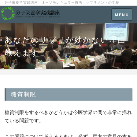
分子栄養学実践講座 オーソモレキュラー療法 サプリメントの学校
Toggle
MENU
navigatio
あなたのサプリが効かない理由
教えます
糖質制限
糖質制限をするべきかどうかは今医学界の間で非常に揺れ
ている問題です。
この問題について考えるときは、必ず、両方の意見の本を