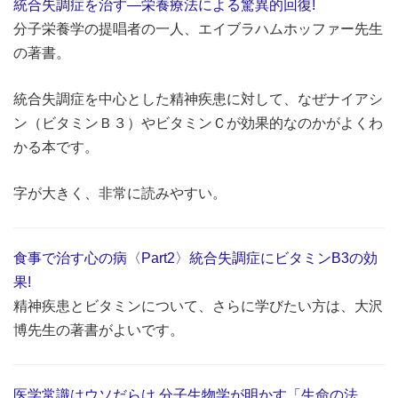
統合失調症を治す―栄養療法による驚異的回復!
分子栄養学の提唱者の一人、エイブラハムホッファー先生
の著書。
統合失調症を中心とした精神疾患に対して、なぜナイアシ
ン（ビタミンＢ３）やビタミンＣが効果的なのかがよくわ
かる本です。
字が大きく、非常に読みやすい。
食事で治す心の病〈Part2〉統合失調症にビタミンB3の効
果!
精神疾患とビタミンについて、さらに学びたい方は、大沢
博先生の著書がよいです。
医学常識はウソだらけ 分子生物学が明かす「生命の法