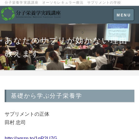
分子栄養学実践講座 オーソモレキュラー療法 サプリメントの学校
Toggle
MENU
navigatio
あなたのサプリが効かない理由
教えます
基礎から学ぶ分子栄養学
サプリメントの正体
田村 忠司
http://amzn.to/1qP2U7G