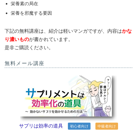
栄養素の局在
栄養を邪魔する要因
下記の無料講座は、紹介は軽いマンガですが、内容は
かな
り濃いもの
が書かれています。
是非ご購読ください。
無料メール講座
サプリは効率の道具
初心者向け
中級者向け