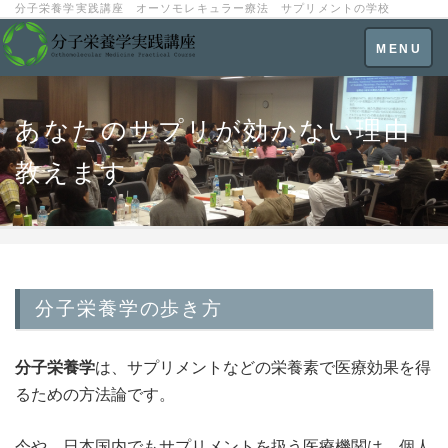
分子栄養学実践講座 オーソモレキュラー療法 サプリメントの学校
Toggle
MENU
navigatio
あなたのサプリが効かない理由
教えます
分子栄養学の歩き方
分子栄養学
は、サプリメントなどの栄養素で医療効果を得
るための方法論です。
今や、日本国内でもサプリメントを扱う医療機関は、個人