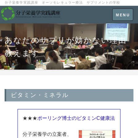
分子栄養学実践講座 オーソモレキュラー療法 サプリメントの学校
Toggle
MENU
navigatio
あなたのサプリが効かない理由
教えます
ビタミン・ミネラル
★★★
ポーリング博士のビタミンC健康法
分子栄養学の立案者、