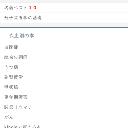
名著ベスト
１０
分子栄養学の基礎
疾患別の本
自閉症
統合失調症
うつ病
副腎疲労
甲状腺
更年期障害
関節リウマチ
がん
kindleで買える本