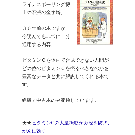
ライナスポーリング博
士の不滅の金字塔。
３０年前の本ですが、
今読んでも非常に十分
通用する内容。
ビタミンＣを体内で合成できない人間が
どの位のビタミンＣを摂るべきなのかを
豊富なデータと共に解説してくれる本で
す。
絶版で中古本のみ流通しています。
★★
ビタミンCの大量摂取がカゼを防ぎ、
がんに効く